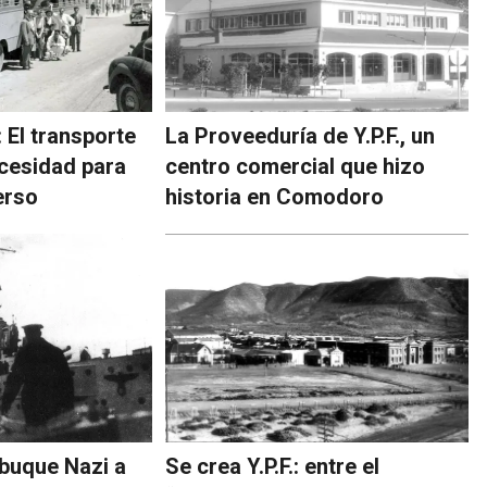
 El transporte
La Proveeduría de Y.P.F., un
ecesidad para
centro comercial que hizo
erso
historia en Comodoro
 buque Nazi a
Se crea Y.P.F.: entre el