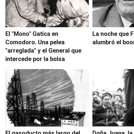
El "Mono" Gatica en
La noche que F
Comodoro. Una pelea
alumbró el boo
"arreglada" y el General que
intercede por la bolsa
El gasoducto más largo del
Doña Juana, la