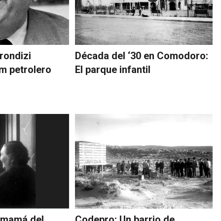
rondizi
Década del ‘30 en Comodoro:
m petrolero
El parque infantil
 mamá del
Codepro: Un barrio de