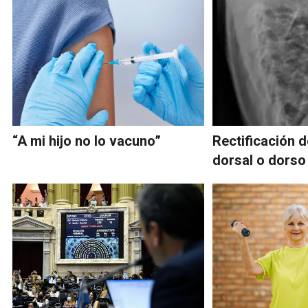
“A mi hijo no lo vacuno”
Rectificación 
dorsal o dorso