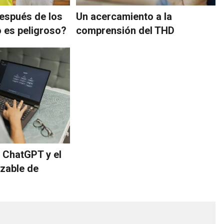
espués de los
Un acercamiento a la
o es peligroso?
comprensión del THD
 ChatGPT y el
azable de