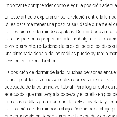
importante comprender cómo elegir la posición adecuada
En este artículo exploraremos la relación entre la lumb
útiles para mantener una postura saludable durante el 
La posición de dormir de espaldas: Dormir boca arriba
para las personas propensas a la lumbalgia. Esta posici
correctamente, reduciendo la presión sobre los discos i
una almohada debajo de las rodillas puede ayudar a manten
tensión en la zona lumbar.
La posición de dormir de lado: Muchas personas encue
causar problemas si no se realiza correctamente. Para e
adecuada de la columna vertebral. Para lograr esto es r
adecuada, que mantenga la cabeza y el cuello en posic
entre las rodillas para mantener la pelvis nivelada y redu
La posición de dormir boca abajo: Dormir boca abajo pue
que esta posición tiende a arquear la espalda y colocar