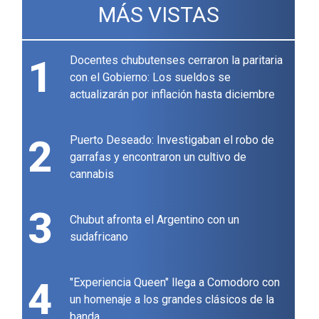
MÁS VISTAS
1
Docentes chubutenses cerraron la paritaria
con el Gobierno: Los sueldos se
actualizarán por inflación hasta diciembre
2
Puerto Deseado: Investigaban el robo de
garrafas y encontraron un cultivo de
cannabis
3
Chubut afronta el Argentino con un
sudafricano
4
"Experiencia Queen" llega a Comodoro con
un homenaje a los grandes clásicos de la
banda