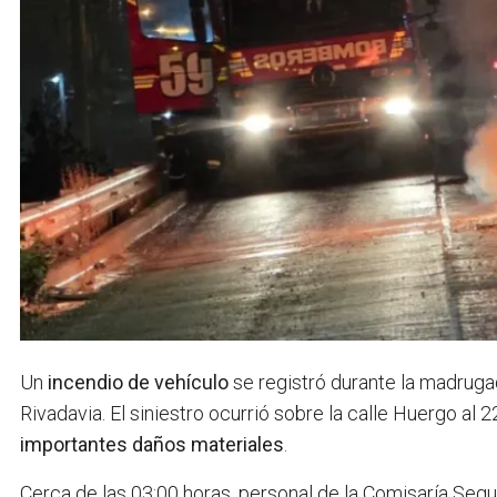
Un
incendio de vehículo
se registró durante la madrug
Rivadavia. El siniestro ocurrió sobre la calle Huergo a
importantes daños materiales
.
Cerca de las 03:00 horas, personal de la Comisaría Segund