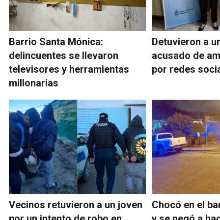
Barrio Santa Mónica:
Detuvieron a u
delincuentes se llevaron
acusado de ame
televisores y herramientas
por redes soci
millonarias
Vecinos retuvieron a un joven
Chocó en el ba
por un intento de robo en
y se negó a hac