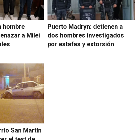
n hombre
Puerto Madryn: detienen a
nazar a Milei
dos hombres investigados
ales
por estafas y extorsión
rrio San Martín
er el test de