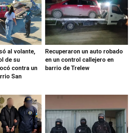
ó al volante,
Recuperaron un auto robado
ol de su
en un control callejero en
ocó contra un
barrio de Trelew
rrio San