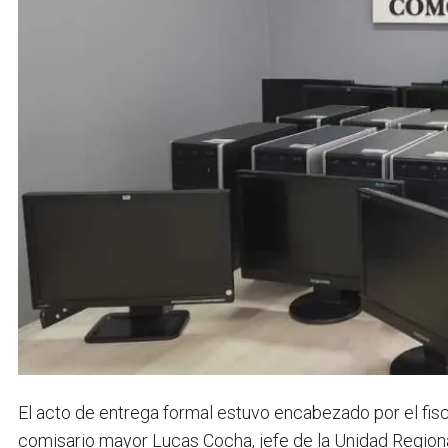
El acto de entrega formal estuvo encabezado por el fiscal
comisario mayor Lucas Cocha, jefe de la Unidad Regiona