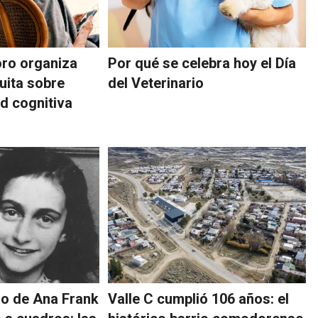
ro organiza
Por qué se celebra hoy el Día
uita sobre
del Veterinario
d cognitiva
iro de Ana Frank
Valle C cumplió 106 años: el