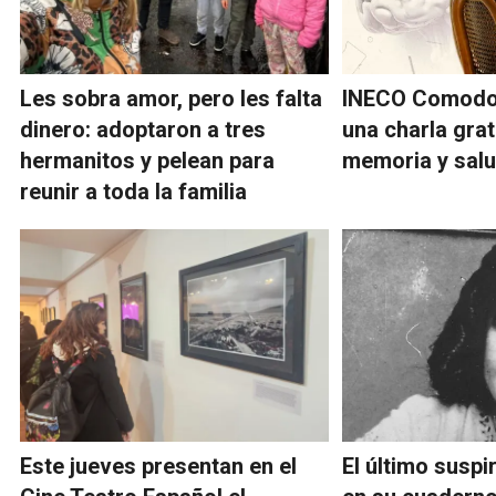
Les sobra amor, pero les falta
INECO Comodo
dinero: adoptaron a tres
una charla grat
hermanitos y pelean para
memoria y salu
reunir a toda la familia
Este jueves presentan en el
El último susp