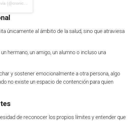
Una publicación compartida por Diario Crónica Comodoro Rivadavia (@cronicacrd)
onal
mita únicamente al ámbito de la salud, sino que atraviesa
 un hermano, un amigo, un alumno o incluso una
char y sostener emocionalmente a otra persona, algo
o no existe un espacio de contención para quien
ites
cesidad de reconocer los propios límites y entender que