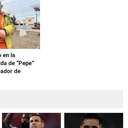
o en la
ida de “Pepe”
ilador de