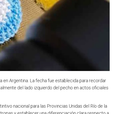
a en Argentina. La fecha fue establecida para recordar
onalmente del lado izquierdo del pecho en actos oficiales
ntivo nacional para las Provincias Unidas del Río de la
as tropas y establecer una diferenciación clara respecto a