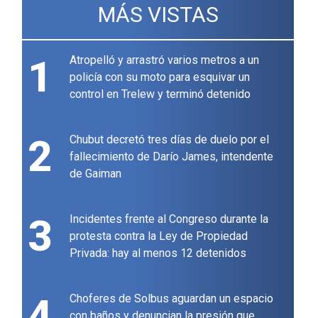
MÁS VISTAS
1
Atropelló y arrastró varios metros a un
policía con su moto para esquivar un
control en Trelew y terminó detenido
2
Chubut decretó tres días de duelo por el
fallecimiento de Darío James, intendente
de Gaiman
3
Incidentes frente al Congreso durante la
protesta contra la Ley de Propiedad
Privada: hay al menos 12 detenidos
4
Choferes de Solbus aguardan un espacio
con baños y denuncian la presión que