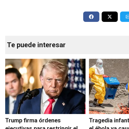
Te puede interesar
Trump firma órdenes
Tragedia infant
ejecutivas para restringir el
el ébola ya cau