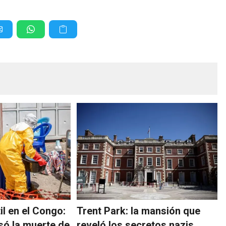
il en el Congo:
Trent Park: la mansión que
só la muerte de
reveló los secretos nazis