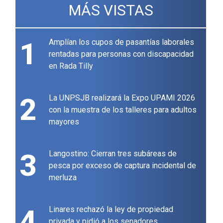
MÁS VISTAS
1
Amplían los cupos de pasantías laborales
rentadas para personas con discapacidad
en Rada Tilly
2
La UNPSJB realizará la Expo UPAMI 2026
con la muestra de los talleres para adultos
mayores
3
Langostino: Cierran tres subáreas de
pesca por exceso de captura incidental de
merluza
4
Linares rechazó la ley de propiedad
privada y pidió a los senadores