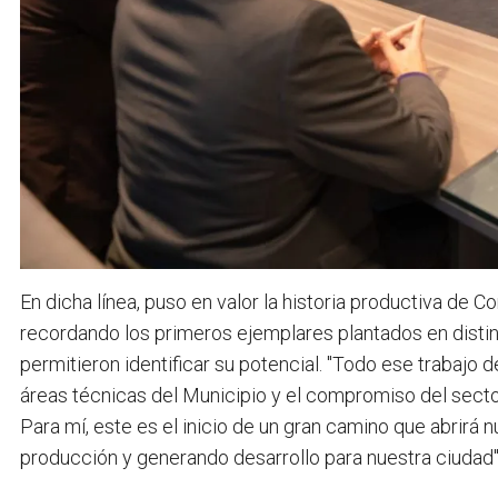
En dicha línea, puso en valor la historia productiva de C
recordando los primeros ejemplares plantados en distin
permitieron identificar su potencial. "Todo ese trabajo d
áreas técnicas del Municipio y el compromiso del secto
Para mí, este es el inicio de un gran camino que abrirá 
producción y generando desarrollo para nuestra ciudad",