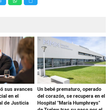
tó sus avances
Un bebé prematuro, operado
ial en el
del corazón, se recupera en el
l de Justicia
Hospital "María Humphreys"
de Trelew tras su paso por el