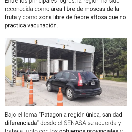
Entre los principales logros, la región ha sido
reconocida como
área libre de moscas de la
fruta
y como
zona libre de fiebre aftosa que no
practica vacunación
.
Bajo el lema
“Patagonia región única, sanidad
diferenciada”
desde el SENASA se acuerda y
trabaja junto con los
gobiernos provinciales
y