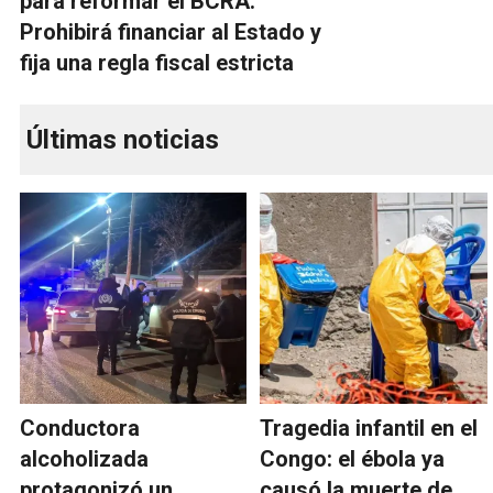
para reformar el BCRA:
Prohibirá financiar al Estado y
fija una regla fiscal estricta
Últimas noticias
Conductora
Tragedia infantil en el
alcoholizada
Congo: el ébola ya
protagonizó un
causó la muerte de