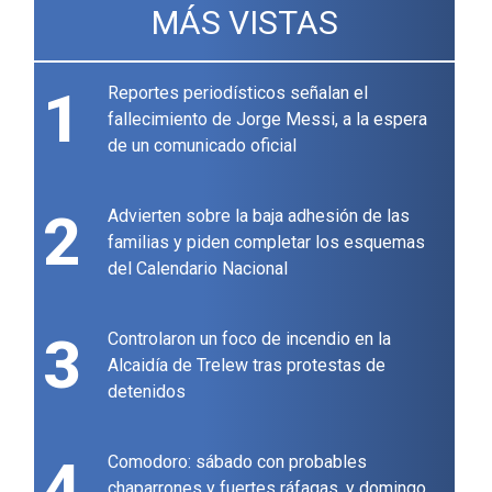
MÁS VISTAS
1
Reportes periodísticos señalan el
fallecimiento de Jorge Messi, a la espera
de un comunicado oficial
2
Advierten sobre la baja adhesión de las
familias y piden completar los esquemas
del Calendario Nacional
3
Controlaron un foco de incendio en la
Alcaidía de Trelew tras protestas de
detenidos
4
Comodoro: sábado con probables
chaparrones y fuertes ráfagas, y domingo