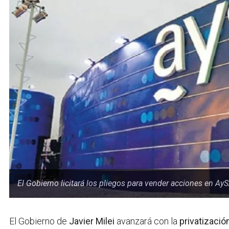
El Gobierno licitará los pliegos para vender acciones en AyS
El Gobierno de
Javier Milei
avanzará con la
privatizació