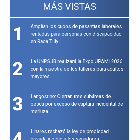
MÁS VISTAS
1
Amplían los cupos de pasantías laborales
rentadas para personas con discapacidad
en Rada Tilly
2
La UNPSJB realizará la Expo UPAMI 2026
con la muestra de los talleres para adultos
mayores
3
Langostino: Cierran tres subáreas de
pesca por exceso de captura incidental de
merluza
4
Linares rechazó la ley de propiedad
privada y pidió a los senadores