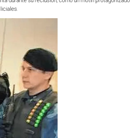
ta durante su reclusión, como un motín protagonizado
iciales.