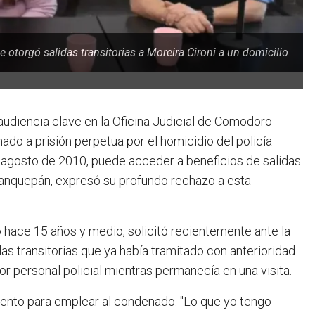
 otorgó salidas transitorias a Moreira Cironi a un domicilio
 audiencia clave en la Oficina Judicial de Comodoro
nado a prisión perpetua por el homicidio del policía
 agosto de 2010, puede acceder a beneficios de salidas
 Manquepán, expresó su profundo rechazo a esta
 hace 15 años y medio, solicitó recientemente ante la
 las transitorias que ya había tramitado con anterioridad
 personal policial mientras permanecía en una visita.
imiento para emplear al condenado. "Lo que yo tengo