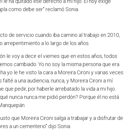
 le ha quitado ese derecho a mi hijo. Él hoy exige
mpla como debe ser" reclamó Sonia.
cto de servicio cuando iba camino al trabajo en 2010,
o arrepentimiento a lo largo de los años.
ón le voy a decir el viernes que en estos años, todos
hemos cambiado. Yo no soy la misma persona que era.
 yo le he visto la cara a Moreira Cironi y varias veces
 falté a una audiencia, nunca, y Moreira Cironi a mí
que pedir, por haberle arrebatado la vida a mi hijo.
r qué nunca nunca me pidió perdón? Porque él no está
a Manquepán.
justo que Moreira Cironi salga a trabajar y a disfrutar de
ores a un cementerio" dijo Sonia.