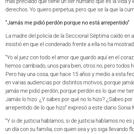
más preciado que tiene un ser humano que es la vida y él
derechos. Yo quiero perpetua, pero que se la que la cu
"Jamás me pidió perdón porque no está arrepentido"
La madre del policía de la Seccional Séptima caído en a
insistió en que el condenado frente a ella no ha mostrad
"Yo al juez con todo el amor que guardo aquí en el coraz
hemos cambiado, unos para bien, otros no, pero todos 
Pero hay una cosa, que hace 15 años y medio a esta fecha
en varias audiencias por distintos motivos, porque jamás
jamás me pidió perdón, porque perdón es lo que me tiene 
Jamás lo hizo. ¿Y sabes por qué no lo hizo? ¿Sabes po
arrepentido de lo que hizo" expresó a este diario Soni
"Y si de justicia hablamos, si de justicia hablamos no es 
un día con su familia, con quien sea y yo siga llevando fl