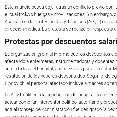
Este anuncio busca dejar atrás un conflicto previo con 
el cual incluyó huelgas y movilizaciones. Sin embargo, p
Asociación de Profesionales y Técnicos (APyT) ocuparon
dirección médica. La protesta se realizó en respuesta a
Protestas por descuentos salar
La organización gremial informó que los descuentos alc
afectando a enfermeras, instrumentadoras y docentes del
autoridades del hospital, encabezadas por el director M
restitución de los haberes descontados. Según el deleg
Lipcovich, el personal afectado incluye a madres soltera
La APyT calificó a la conducción del hospital como “ene
actuar como “un interventor político, autoritario y pre
actual Consejo de Administración fue designado “a dedo”
propios que generamos las y los trabajadores para destin