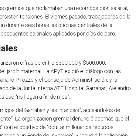
los gremios que reclamaban una recomposición salarial,
ersisten tensiones. El viernes pasado, trabajadores de la
 durante seis horas las oficinas centrales de la
 descuentos salariales aplicados por días de paro.
iales
anzaron cifras de entre $300.000 y $500.000,
 jardín maternal. La APyT exigió el diálogo con las
ariano Pirozzo y el Consejo de Administración, y la
ado de la Junta Interna ATE Hospital Garrahan, Alejandro
s que “no llegan a fin de mes”.
migos del Garrahan y las infancias”, acusándolos de
potente”. La organización gremial denunció además que el
 con el objetivo de “ocultar millonarios recursos
arlos a un Fondo de Inversión”, y repudió la aplicación