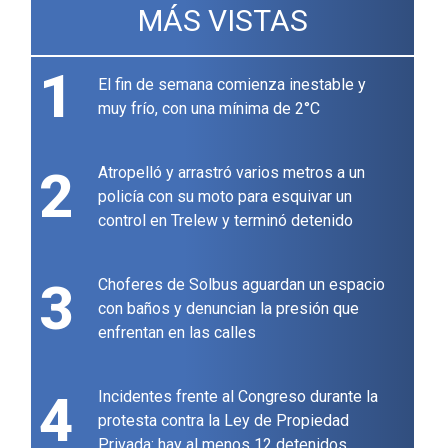
MÁS VISTAS
1
El fin de semana comienza inestable y
muy frío, con una mínima de 2°C
2
Atropelló y arrastró varios metros a un
policía con su moto para esquivar un
control en Trelew y terminó detenido
3
Choferes de Solbus aguardan un espacio
con baños y denuncian la presión que
enfrentan en las calles
4
Incidentes frente al Congreso durante la
protesta contra la Ley de Propiedad
Privada: hay al menos 12 detenidos