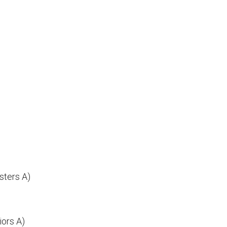
sters A)
iors A)