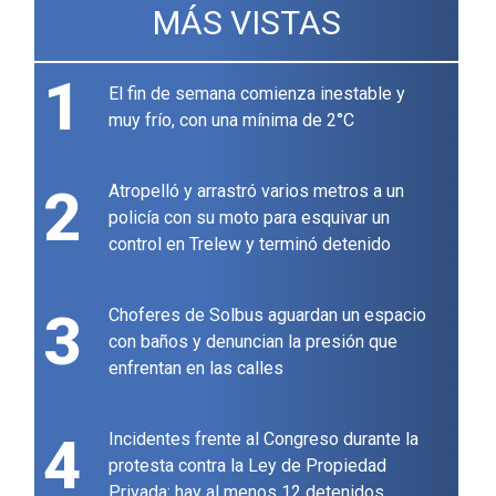
MÁS VISTAS
1
El fin de semana comienza inestable y
muy frío, con una mínima de 2°C
2
Atropelló y arrastró varios metros a un
policía con su moto para esquivar un
control en Trelew y terminó detenido
3
Choferes de Solbus aguardan un espacio
con baños y denuncian la presión que
enfrentan en las calles
4
Incidentes frente al Congreso durante la
protesta contra la Ley de Propiedad
Privada: hay al menos 12 detenidos