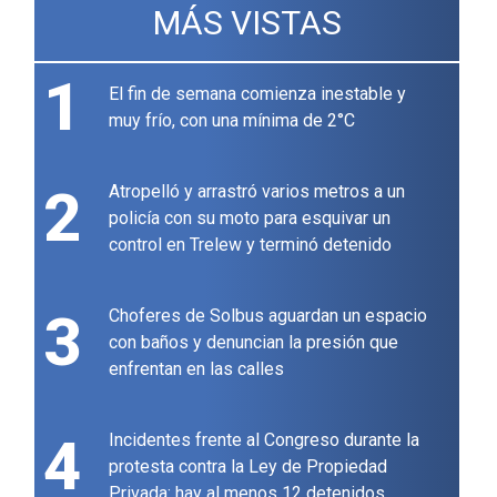
MÁS VISTAS
1
El fin de semana comienza inestable y
muy frío, con una mínima de 2°C
2
Atropelló y arrastró varios metros a un
policía con su moto para esquivar un
control en Trelew y terminó detenido
3
Choferes de Solbus aguardan un espacio
con baños y denuncian la presión que
enfrentan en las calles
4
Incidentes frente al Congreso durante la
protesta contra la Ley de Propiedad
Privada: hay al menos 12 detenidos