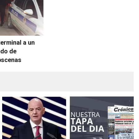
terminal a un
ado de
bscenas