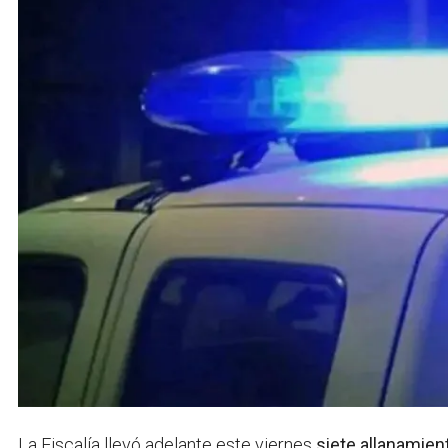
La Fiscalía llevó adelante este viernes
siete allanamie