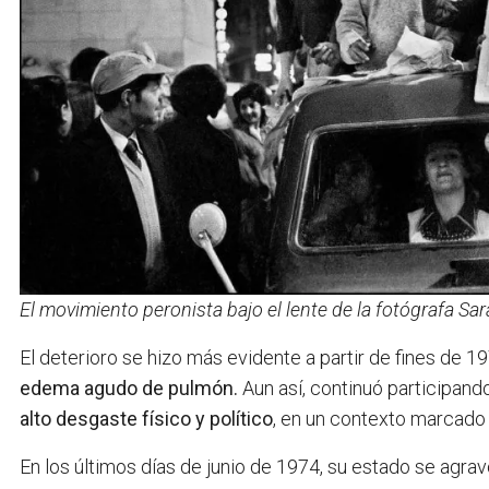
El movimiento peronista bajo el lente de la fotógrafa Sa
El deterioro se hizo más evidente a partir de fines de 
edema agudo de pulmón.
Aun así, continuó participand
alto desgaste físico y político
, en un contexto marcado
En los últimos días de junio de 1974, su estado se agrav