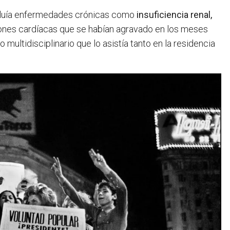
luía enfermedades crónicas como
insuficiencia renal,
es cardíacas que se habían agravado en los meses
multidisciplinario que lo asistía tanto en la residencia