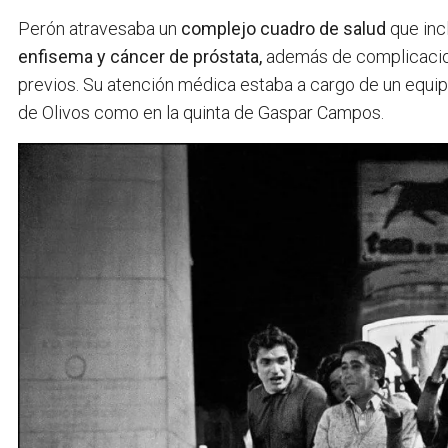
Perón atravesaba un
complejo cuadro de salud
que inc
enfisema y cáncer de próstata,
además de complicacion
previos. Su atención médica estaba a cargo de un equipo 
de Olivos como en la quinta de Gaspar Campos.