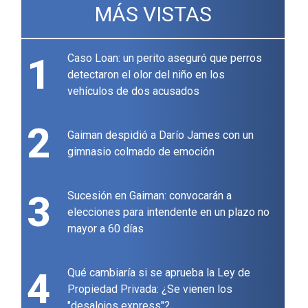
MÁS VISTAS
1
Caso Loan: un perito aseguró que perros
detectaron el olor del niño en los
vehículos de dos acusados
2
Gaiman despidió a Darío James con un
gimnasio colmado de emoción
3
Sucesión en Gaiman: convocarán a
elecciones para intendente en un plazo no
mayor a 60 días
4
Qué cambiaría si se aprueba la Ley de
Propiedad Privada: ¿Se vienen los
"desalojos express"?