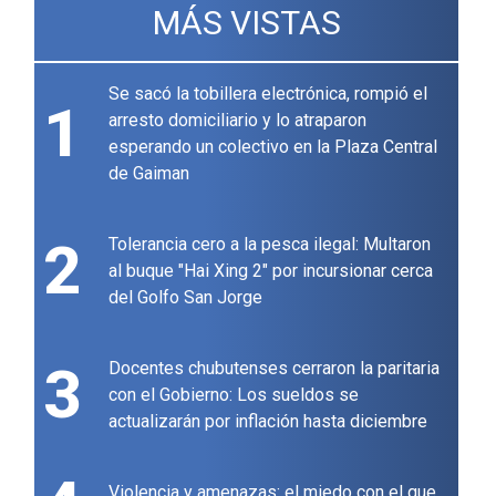
MÁS VISTAS
Se sacó la tobillera electrónica, rompió el
1
arresto domiciliario y lo atraparon
esperando un colectivo en la Plaza Central
de Gaiman
2
Tolerancia cero a la pesca ilegal: Multaron
al buque "Hai Xing 2" por incursionar cerca
del Golfo San Jorge
3
Docentes chubutenses cerraron la paritaria
con el Gobierno: Los sueldos se
actualizarán por inflación hasta diciembre
Violencia y amenazas: el miedo con el que