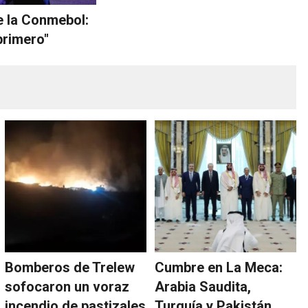
 la Conmebol:
 primero"
Bomberos de Trelew
Cumbre en La Meca:
sofocaron un voraz
Arabia Saudita,
incendio de pastizales
Turquía y Pakistán