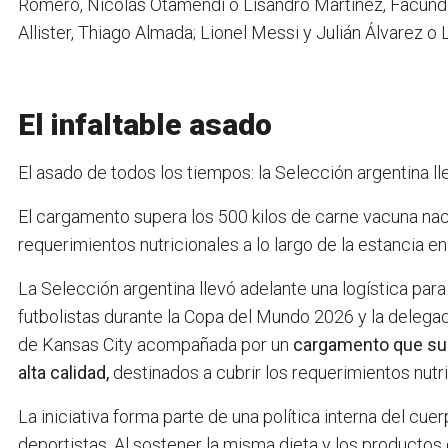
Romero, Nicolás Otamendi o Lisandro Martínez, Facund
Allister, Thiago Almada; Lionel Messi y Julián Álvarez o 
El infaltable asado
El asado de todos los tiempos: la Selección argentina l
El cargamento supera los 500 kilos de carne vacuna nacio
requerimientos nutricionales a lo largo de la estancia e
La Selección argentina llevó adelante una logística par
futbolistas durante la Copa del Mundo 2026 y la delegac
de Kansas City acompañada por un
cargamento que sup
alta calidad,
destinados a cubrir los requerimientos nutri
La iniciativa forma parte de una política interna del cue
deportistas. Al sostener la misma dieta y los producto