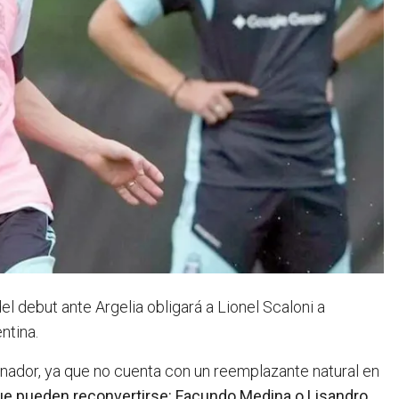
el debut ante Argelia obligará a Lionel Scaloni a
ntina.
trenador, ya que no cuenta con un reemplazante natural en
ue pueden reconvertirse: Facundo Medina o Lisandro