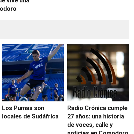
ue vive una
modoro
Los Pumas son
Radio Crónica cumple
locales de Sudáfrica
27 años: una historia
de voces, calle y
noticias en Comodoro