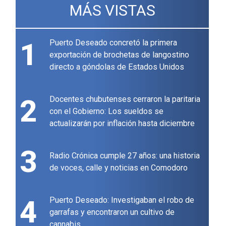
MÁS VISTAS
1
Puerto Deseado concretó la primera
exportación de brochetas de langostino
directo a góndolas de Estados Unidos
2
Docentes chubutenses cerraron la paritaria
con el Gobierno: Los sueldos se
actualizarán por inflación hasta diciembre
3
Radio Crónica cumple 27 años: una historia
de voces, calle y noticias en Comodoro
4
Puerto Deseado: Investigaban el robo de
garrafas y encontraron un cultivo de
cannabis