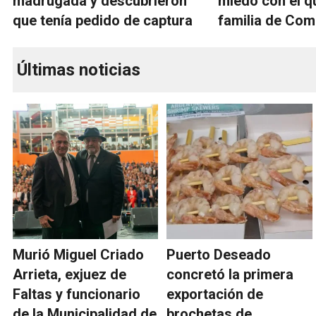
madrugada y descubrieron
miedo con el q
que tenía pedido de captura
familia de Co
Últimas noticias
Murió Miguel Criado
Puerto Deseado
Arrieta, exjuez de
concretó la primera
Faltas y funcionario
exportación de
de la Municipalidad de
brochetas de