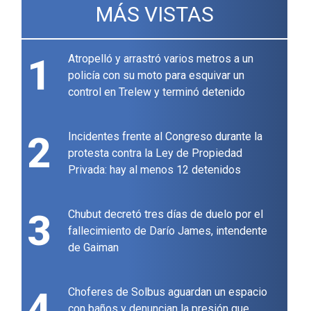
MÁS VISTAS
1
Atropelló y arrastró varios metros a un
policía con su moto para esquivar un
control en Trelew y terminó detenido
2
Incidentes frente al Congreso durante la
protesta contra la Ley de Propiedad
Privada: hay al menos 12 detenidos
3
Chubut decretó tres días de duelo por el
fallecimiento de Darío James, intendente
de Gaiman
4
Choferes de Solbus aguardan un espacio
con baños y denuncian la presión que