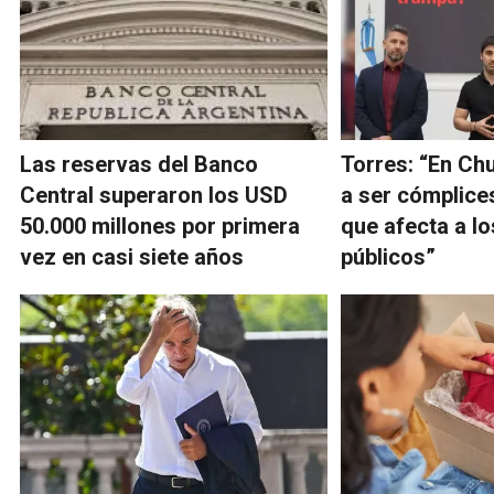
Las reservas del Banco
Torres: “En Ch
Central superaron los USD
a ser cómplice
50.000 millones por primera
que afecta a l
vez en casi siete años
públicos”