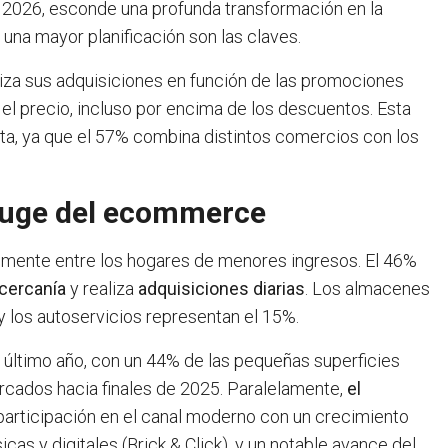
 2026, esconde una profunda transformación en la
na mayor planificación son las claves.
iza sus adquisiciones en función de las promociones
el precio, incluso por encima de los descuentos. Esta
nta, ya que el 57% combina distintos comercios con los
 auge del ecommerce
almente entre los hogares de menores ingresos. El 46%
cercanía
y realiza
adquisiciones diarias
. Los almacenes
 y los autoservicios representan el 15%.
l último año, con un 44% de las pequeñas superficies
ercados hacia finales de 2025. Paralelamente,
el
participación en el canal moderno con un crecimiento
cas y digitales (Brick & Click), y un notable avance del