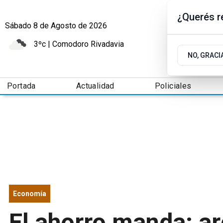
¿Querés re
Sábado 8
de
Agosto
de 2026
3ºc | Comodoro Rivadavia
NO, GRACI
Portada
Actualidad
Policiales
Economía
El ahorro manda: a