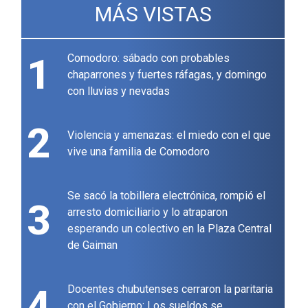
MÁS VISTAS
1
Comodoro: sábado con probables
chaparrones y fuertes ráfagas, y domingo
con lluvias y nevadas
2
Violencia y amenazas: el miedo con el que
vive una familia de Comodoro
Se sacó la tobillera electrónica, rompió el
3
arresto domiciliario y lo atraparon
esperando un colectivo en la Plaza Central
de Gaiman
4
Docentes chubutenses cerraron la paritaria
con el Gobierno: Los sueldos se