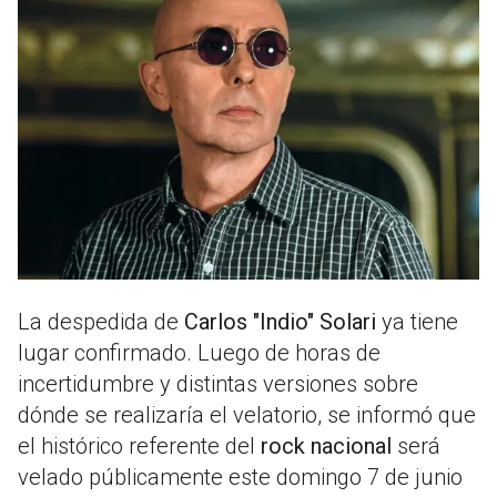
La despedida de
Carlos "Indio" Solari
ya tiene
lugar confirmado. Luego de horas de
incertidumbre y distintas versiones sobre
dónde se realizaría el velatorio, se informó que
el histórico referente del
rock nacional
será
velado públicamente este domingo 7 de junio