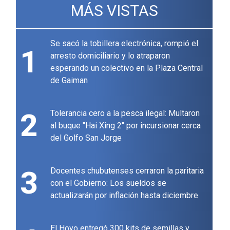
MÁS VISTAS
Se sacó la tobillera electrónica, rompió el
1
arresto domiciliario y lo atraparon
esperando un colectivo en la Plaza Central
de Gaiman
2
Tolerancia cero a la pesca ilegal: Multaron
al buque "Hai Xing 2" por incursionar cerca
del Golfo San Jorge
3
Docentes chubutenses cerraron la paritaria
con el Gobierno: Los sueldos se
actualizarán por inflación hasta diciembre
El Hoyo entregó 300 kits de semillas y