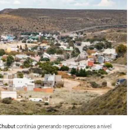
Chubut
continúa generando repercusiones a nivel