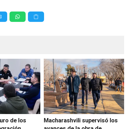
turo de los
Macharashvili supervisó los
egración
avances de la obra de