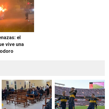
enazas: el
ue vive una
modoro