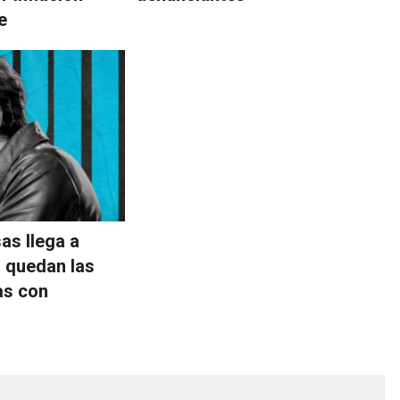
e
as llega a
 quedan las
as con