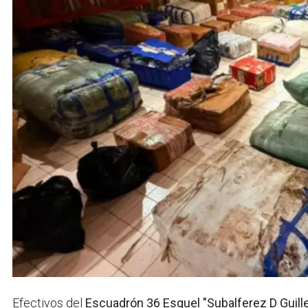
Efectivos del
Escuadrón 36 Esquel "Subalferez D Guill