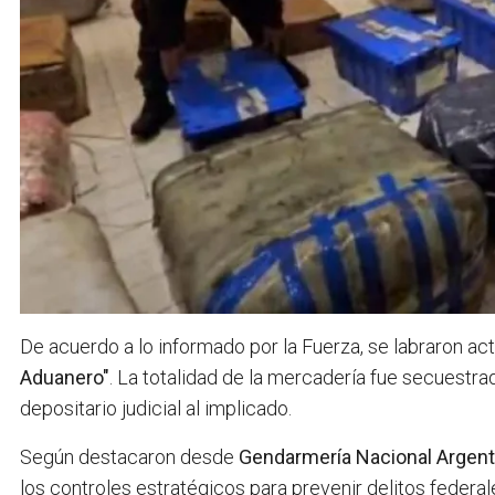
De acuerdo a lo informado por la Fuerza, se labraron act
Aduanero"
. La totalidad de la mercadería fue secuestra
depositario judicial al implicado
.
Según destacaron desde
Gendarmería Nacional Argent
los controles estratégicos para prevenir delitos federa