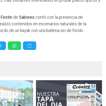
z más visitantes interesados en probar platos típicos y
o
Festín
de
Sabores
contó con la presencia de
realizó contenidos en escenarios naturales de la
rdo de un kayak con una ballena sei de fondo.