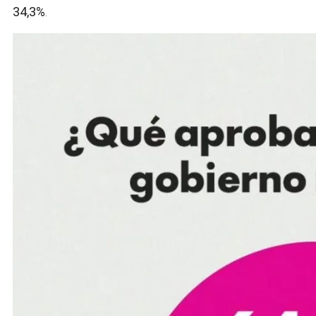
34,3%
.