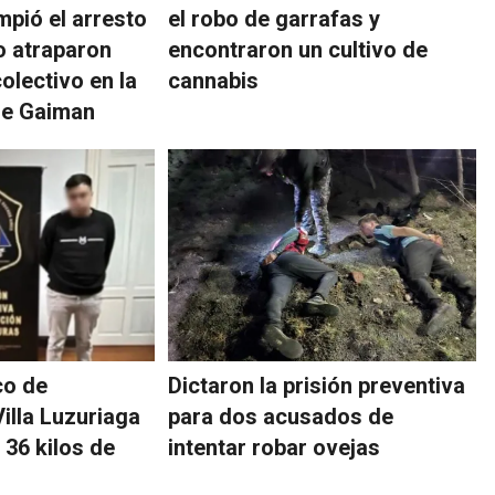
mpió el arresto
el robo de garrafas y
lo atraparon
encontraron un cultivo de
olectivo en la
cannabis
de Gaiman
co de
Dictaron la prisión preventiva
lla Luzuriaga
para dos acusados de
 36 kilos de
intentar robar ovejas