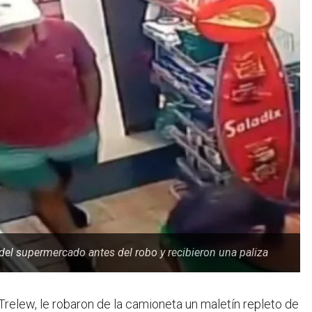
del supermercado antes del robo y recibieron una paliza
relew, le robaron de la camioneta un maletín repleto de