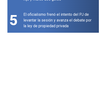
5
El oficialismo frenó el intento del PJ de
levantar la sesión y avanza el debate por
la ley de propiedad privada