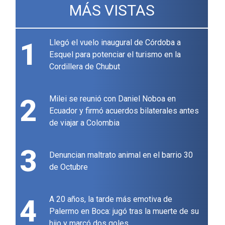
MÁS VISTAS
1
Llegó el vuelo inaugural de Córdoba a
Esquel para potenciar el turismo en la
Cordillera de Chubut
2
Milei se reunió con Daniel Noboa en
Ecuador y firmó acuerdos bilaterales antes
de viajar a Colombia
3
Denuncian maltrato animal en el barrio 30
de Octubre
4
A 20 años, la tarde más emotiva de
Palermo en Boca: jugó tras la muerte de su
hijo y marcó dos goles