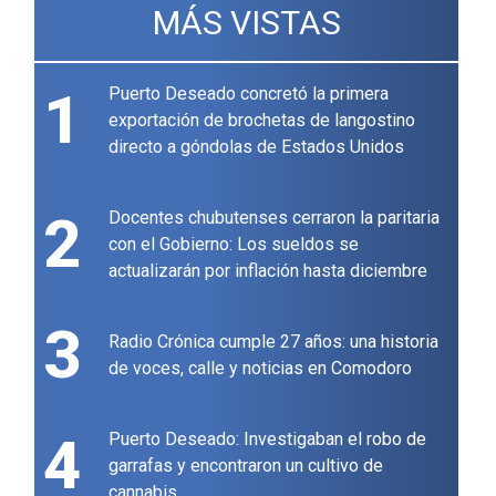
MÁS VISTAS
1
Puerto Deseado concretó la primera
exportación de brochetas de langostino
directo a góndolas de Estados Unidos
2
Docentes chubutenses cerraron la paritaria
con el Gobierno: Los sueldos se
actualizarán por inflación hasta diciembre
3
Radio Crónica cumple 27 años: una historia
de voces, calle y noticias en Comodoro
4
Puerto Deseado: Investigaban el robo de
garrafas y encontraron un cultivo de
cannabis