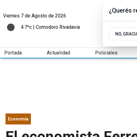
¿Querés re
Viernes 7
de
Agosto
de 2026
4.7ºc | Comodoro Rivadavia
NO, GRACI
Portada
Actualidad
Policiales
Economía
El economista Ferre