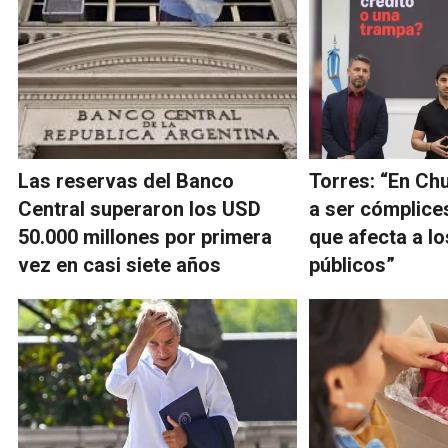
Las reservas del Banco
Torres: “En Ch
Central superaron los USD
a ser cómplice
50.000 millones por primera
que afecta a l
vez en casi siete años
públicos”