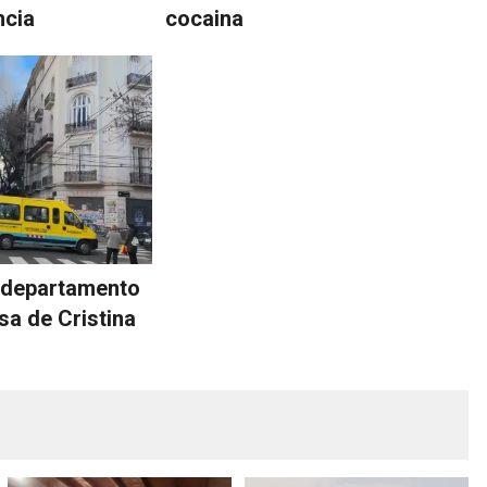
ncia
cocaina
n departamento
asa de Cristina