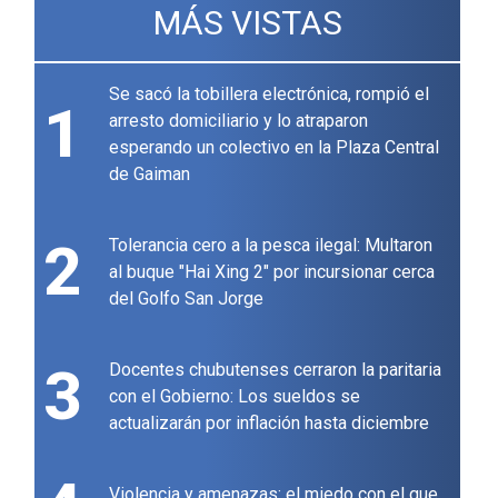
MÁS VISTAS
Se sacó la tobillera electrónica, rompió el
1
arresto domiciliario y lo atraparon
esperando un colectivo en la Plaza Central
de Gaiman
2
Tolerancia cero a la pesca ilegal: Multaron
al buque "Hai Xing 2" por incursionar cerca
del Golfo San Jorge
3
Docentes chubutenses cerraron la paritaria
con el Gobierno: Los sueldos se
actualizarán por inflación hasta diciembre
Violencia y amenazas: el miedo con el que