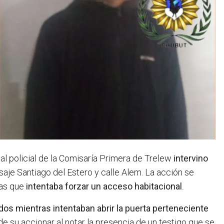
al policial de la Comisaría Primera de Trelew
intervino
saje Santiago del Estero y calle Alem. La acción se
nas que
intentaba forzar un acceso habitacional
.
os mientras intentaban abrir la puerta perteneciente
de su accionar al notar la presencia de un testigo que se