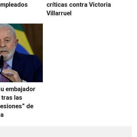
empleados
críticas contra Victoria
Villarruel
 su embajador
 tras las
resiones” de
la