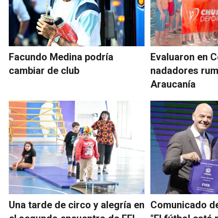
Facundo Medina podría
Evaluaron en 
cambiar de club
nadadores rum
Araucanía
Una tarde de circo y alegría en
Comunicado de