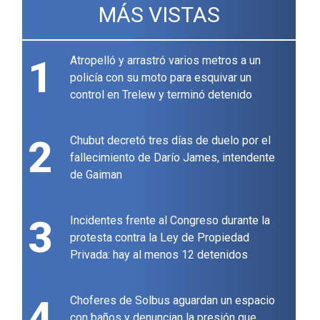
MÁS VISTAS
1
Atropelló y arrastró varios metros a un
policía con su moto para esquivar un
control en Trelew y terminó detenido
2
Chubut decretó tres días de duelo por el
fallecimiento de Darío James, intendente
de Gaiman
3
Incidentes frente al Congreso durante la
protesta contra la Ley de Propiedad
Privada: hay al menos 12 detenidos
4
Choferes de Solbus aguardan un espacio
con baños y denuncian la presión que