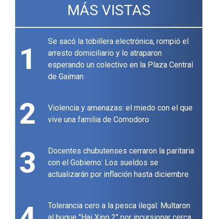
MÁS VISTAS
Se sacó la tobillera electrónica, rompió el
1
arresto domiciliario y lo atraparon
esperando un colectivo en la Plaza Central
de Gaiman
2
Violencia y amenazas: el miedo con el que
vive una familia de Comodoro
3
Docentes chubutenses cerraron la paritaria
con el Gobierno: Los sueldos se
actualizarán por inflación hasta diciembre
4
Tolerancia cero a la pesca ilegal: Multaron
al buque "Hai Xing 2" por incursionar cerca