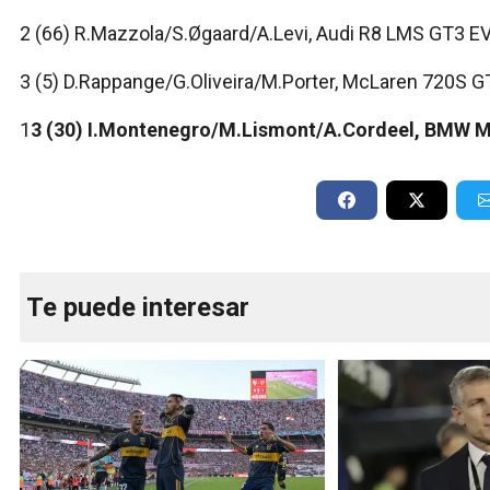
2 (66) R.Mazzola/S.Øgaard/A.Levi, Audi R8 LMS GT3 EVO
3 (5) D.Rappange/G.Oliveira/M.Porter, McLaren 720S 
1
3 (30) I.Montenegro/M.Lismont/A.Cordeel, BMW M
Te puede interesar