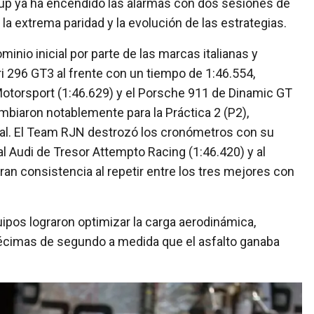
r Cup ya ha encendido las alarmas con dos sesiones de
la extrema paridad y la evolución de las estrategias.
nio inicial por parte de las marcas italianas y
ri 296 GT3 al frente con un tiempo de 1:46.554,
torsport (1:46.629) y el Porsche 911 de Dinamic GT
ambiaron notablemente para la Práctica 2 (P2),
ral. El Team RJN destrozó los cronómetros con su
l Audi de Tresor Attempto Racing (1:46.420) y al
 consistencia al repetir entre los tres mejores con
pos lograron optimizar la carga aerodinámica,
écimas de segundo a medida que el asfalto ganaba