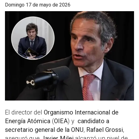
domingo 17 de mayo de 2026
El director del
Organismo Internacional de
Energía Atómica
(
OIEA
) y
candidato a
secretario general de la ONU
,
Rafael Grossi
,
aseguró que
Javier Milei
alcanzó un nivel de