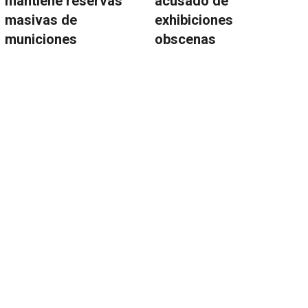
mantiene reservas
acusado de
masivas de
exhibiciones
municiones
obscenas