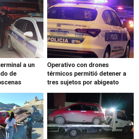
terminal a un
Operativo con drones
ado de
térmicos permitió detener a
bscenas
tres sujetos por abigeato