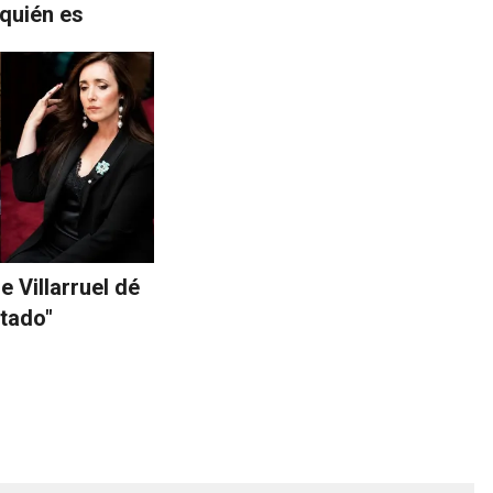
 quién es
ue Villarruel dé
stado"