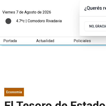
¿Querés re
Viernes 7
de
Agosto
de 2026
4.7ºc | Comodoro Rivadavia
NO, GRACI
Portada
Actualidad
Policiales
Economía
El Tesoro de Estad