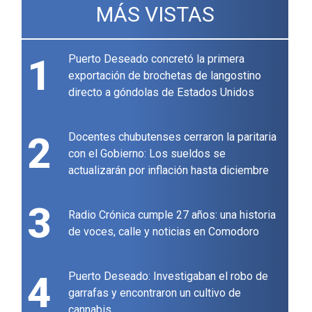
MÁS VISTAS
1
Puerto Deseado concretó la primera
exportación de brochetas de langostino
directo a góndolas de Estados Unidos
2
Docentes chubutenses cerraron la paritaria
con el Gobierno: Los sueldos se
actualizarán por inflación hasta diciembre
3
Radio Crónica cumple 27 años: una historia
de voces, calle y noticias en Comodoro
4
Puerto Deseado: Investigaban el robo de
garrafas y encontraron un cultivo de
cannabis