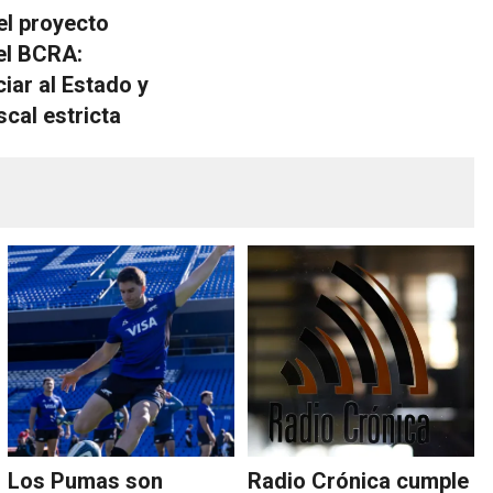
el proyecto
el BCRA:
ciar al Estado y
iscal estricta
Los Pumas son
Radio Crónica cumple